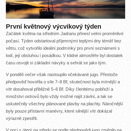
První květnový výcvikový týden
Začátek května na středním Jadranu přinesl velmi proměnlivé
počasí. Týden odstartoval příjemnými teplými dny téměř bez
větru, což vytvořilo ideální podmínky pro první seznámení s
lodí, její obsluhou i posádkou. V klidné atmosféře byl dostatek
času osvojit si základní návyky a sehrát se jako tým.
V pondělí večer však nastoupilo očekávané jugo. Přestože
předpověď hovořila o síle 7–8 Bf, skutečnost byla mírnější a
vítr dosahoval přibližně 5–6 Bf. Díky členitému pobřeží a
množství ostrovů bylo vždy možné najít závlní, a tak se
uskutečnily všechny plánované plavby na plachty. Náročnější
byly pouze přístavní manévry, které silnější vítr dokázal
výrazně zpestřit.
V noci z úterý na středu se podle předpovědi jugo změnilo na