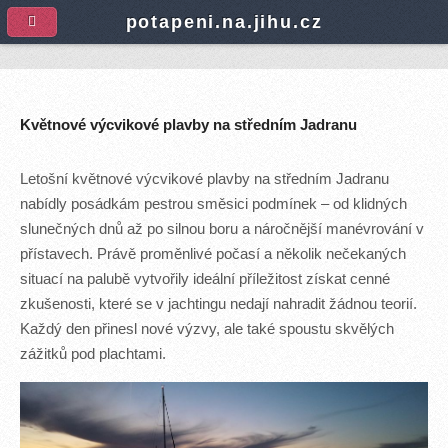
A
potapeni.na.jihu.cz
Květnové výcvikové plavby na středním Jadranu
Letošní květnové výcvikové plavby na středním Jadranu
nabídly posádkám pestrou směsici podmínek – od klidných
slunečných dnů až po silnou boru a náročnější manévrování v
přístavech. Právě proměnlivé počasí a několik nečekaných
situací na palubě vytvořily ideální příležitost získat cenné
zkušenosti, které se v jachtingu nedají nahradit žádnou teorií.
Každý den přinesl nové výzvy, ale také spoustu skvělých
zážitků pod plachtami.