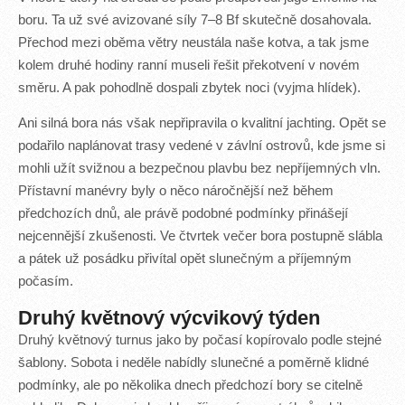
boru. Ta už své avizované síly 7–8 Bf skutečně dosahovala.
Přechod mezi oběma větry neustála naše kotva, a tak jsme
kolem druhé hodiny ranní museli řešit překotvení v novém
směru. A pak pohodlně dospali zbytek noci (vyjma hlídek).
Ani silná bora nás však nepřipravila o kvalitní jachting. Opět se
podařilo naplánovat trasy vedené v závlní ostrovů, kde jsme si
mohli užít svižnou a bezpečnou plavbu bez nepříjemných vln.
Přístavní manévry byly o něco náročnější než během
předchozích dnů, ale právě podobné podmínky přinášejí
nejcennější zkušenosti. Ve čtvrtek večer bora postupně slábla
a pátek už posádku přivítal opět slunečným a příjemným
počasím.
Druhý květnový výcvikový týden
Druhý květnový turnus jako by počasí kopírovalo podle stejné
šablony. Sobota i neděle nabídly slunečné a poměrně klidné
podmínky, ale po několika dnech předchozí bory se citelně