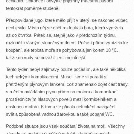
ochladilo. Dokonce i obvykle příjemný maestrál působil
tentokrát poměrně studeně.
Předpovídané jugo, které mělo přijít v úterý, se nakonec vůbec
neobjevilo. Místo něj se opět rozfoukala bora, která vydržela
až do čtvrtka. Pátek se, stejně jako v předchozím týdnu,
rozloučil krásným slunečným dnem. Počasí přímo vybízelo ke
koupání, ale teplota moře se pohybovala jen kolem 18 °C,
takže do vody se odvážili jen ti nejotrlejší.
Tento týden nebyl zajímavý pouze počasím, ale také několika
technickými komplikacemi. Museli jsme si poradit s
přetrženým plynovým lankem, což znamenalo dojet část trasy
s ručním ovládáním plynu přímo na motoru a komunikací
prostřednictvím hlasových povelů mezi kormidelníkem a
obsluhou motoru. K tomu se přidala nefunkční navigační
světla způsobená vadnou žárovkou a také ucpané WC.
Podobné situace jsou však součástí života na moři. Všechny
závady se podařilo úspěšně vyřešit a kromě cenných