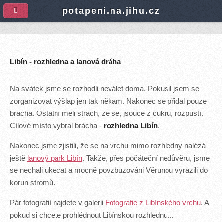
A
potapeni.na.jihu.cz
Libín - rozhledna a lanová dráha
Na svátek jsme se rozhodli neválet doma. Pokusil jsem se
zorganizovat výšlap jen tak někam. Nakonec se přidal pouze
brácha. Ostatní měli strach, že se, jsouce z cukru, rozpustí.
Cílové místo vybral brácha -
rozhledna
Libín
.
Nakonec jsme zjistili, že se na vrchu mimo rozhledny nalézá
ještě
lanový park Libín
. Takže, přes počáteční nedůvěru, jsme
se nechali ukecat a mocně povzbuzováni Věrunou vyrazili do
korun stromů.
Pár fotografií najdete v galerii
Fotografie z Libínského vrchu
. A
pokud si chcete prohlédnout Libínskou rozhlednu...