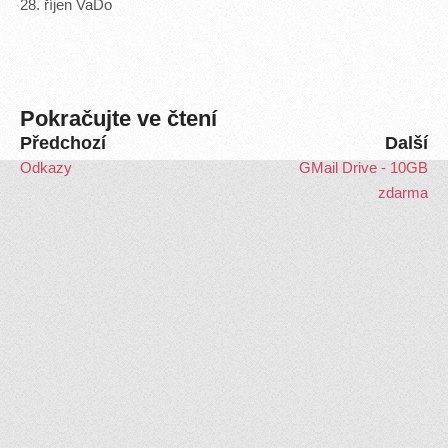
28
.
říjen
VaDo
Pokračujte ve čtení
Předchozí
Další
Odkazy
GMail Drive - 10GB
zdarma