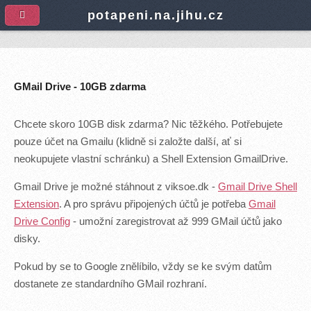
A
potapeni.na.jihu.cz
GMail Drive - 10GB zdarma
Chcete skoro 10GB disk zdarma? Nic těžkého. Potřebujete
pouze účet na Gmailu (klidně si založte další, ať si
neokupujete vlastní schránku) a Shell Extension GmailDrive.
Gmail Drive je možné stáhnout z viksoe.dk -
Gmail Drive Shell
Extension
. A pro správu připojených účtů je potřeba
Gmail
Drive Config
- umožní zaregistrovat až 999 GMail účtů jako
disky.
Pokud by se to Google znělíbilo, vždy se ke svým datům
dostanete ze standardního GMail rozhraní.