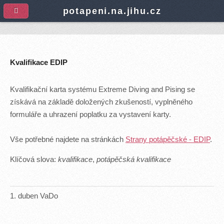
A
potapeni.na.jihu.cz
Kvalifikace EDIP
Kvalifikační karta systému Extreme Diving and Pising se
získává na základě doložených zkušeností, vyplněného
formuláře a uhrazení poplatku za vystavení karty.
Vše potřebné najdete na stránkách
Strany potápěčské - EDIP
.
Klíčová slova:
kvalifikace
,
potápěčská kvalifikace
1
.
duben
VaDo