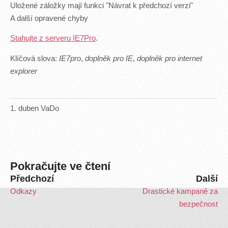
Uložené záložky mají funkci "Návrat k předchozí verzi"
A další opravené chyby
Stahujte z serveru IE7Pro
.
Klíčová slova:
IE7pro
,
doplněk pro IE
,
doplněk pro internet
explorer
1
.
duben
VaDo
Pokračujte ve čtení
Předchozí
Další
Odkazy
Drastické kampaně za
bezpečnost