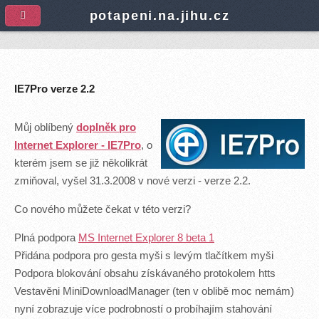
A
potapeni.na.jihu.cz
IE7Pro verze 2.2
Můj oblíbený
doplněk pro
Internet Explorer - IE7Pro
, o
kterém jsem se již několikrát
zmiňoval, vyšel 31.3.2008 v nové verzi - verze 2.2.
Co nového můžete čekat v této verzi?
Plná podpora
MS Internet Explorer 8 beta 1
Přidána podpora pro gesta myši s levým tlačítkem myši
Podpora blokování obsahu získávaného protokolem htts
Vestavěni MiniDownloadManager (ten v oblibě moc nemám)
nyní zobrazuje více podrobností o probíhajím stahování