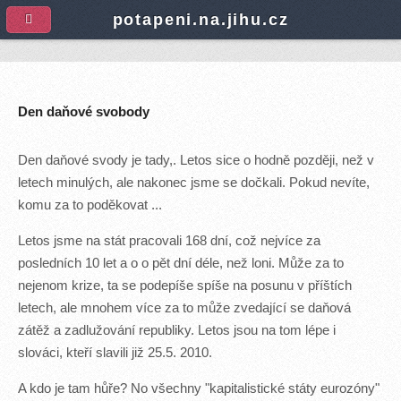
A
potapeni.na.jihu.cz
Den daňové svobody
Den daňové svody je tady,. Letos sice o hodně později, než v
letech minulých, ale nakonec jsme se dočkali. Pokud nevíte,
komu za to poděkovat ...
Letos jsme na stát pracovali 168 dní, což nejvíce za
posledních 10 let a o o pět dní déle, než loni. Může za to
nejenom krize, ta se podepíše spíše na posunu v příštích
letech, ale mnohem více za to může zvedající se daňová
zátěž a zadlužování republiky. Letos jsou na tom lépe i
slováci, kteří slavili již 25.5. 2010.
A kdo je tam hůře? No všechny "kapitalistické státy eurozóny"