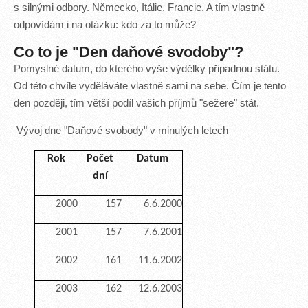
s silnými odbory. Německo, Itálie, Francie. A tím vlastně
odpovídám i na otázku: kdo za to může?
Co to je "Den daňové svodoby"?
Pomyslné datum, do kterého vyše výdělky připadnou státu.
Od této chvíle vyděláváte vlastně sami na sebe. Čím je tento
den později, tím větší podíl vašich příjmů "sežere" stát.
Vývoj dne "Daňové svobody" v minulých letech
Rok
Počet
Datum
dní
2000
157
6.6.2000
2001
157
7.6.2001
2002
161
11.6.2002
2003
162
12.6.2003