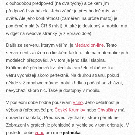
dlouhodobou předpověď (na dva týdny) a celkem jim
předpověď vycházela. Jeho záběr je přes hodně míst ve
světě. Ale jeho konkrétnost (zaměření na určíté místo) je
poměrně malá (v ČR 6 míst). A také je dostupný v mobilu, má
widget na webové stránky (viz vpravo dole).
Další ze serverů, kterým věřím, je
Medard on-line
. Tento
server není založen na lidském faktoru, ale na matematických
modelech předpovědi. A v tom je jeho síla i slabina.
Krátkodobé předpovědi z hlediska srážek, oblačnosti a
větru vycházejí skoro perfektně. Na druhou stranu, pokud
někde v Zimbabwe mávne motýl křídly a počasí se zblázní,
nevychází skoro nic. Také je dostupný v mobilu.
V poslední době hodně používám
yr.no
. Jeho detailnost je
výborná (předpověď pro
Český Krumlov
nebo
Chvalšiny
má
opravdu málokdo). Předpovědi vycházejí skoro perfektně.
Zobrazení v grafech je přehledné a rychle se v tom orientuje. V
poslední době
yr.no
pro mne
jednička
.