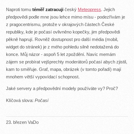
Naproti tomu
téměř zatracuji
český
Meteopress
. Jejich
předpovědi podle mne jsou lehce mimo mísu - podezřívám je
z pragocentrismu, protože v okrajových částech České
republiky, kde je počasí ovlivněno kopečky, jim předpovědi
pěkně haprují. Rovněž dostupnost pro další média (mobil,
widget do stránek) je z mého pohledu silně nedotažená do
konce. Můj názor - aspoň 5 let zpoždění. Navíc memám
zájem se probírat vejšprechty moderátorů počasí abych zjistil,
kam to směřuje. Graf, mapa, obrázek (v tomto pořadí) mají
mnohem větší vypovídací schopnost.
Jaké servery a předpovědní modely používáte vy? Proč?
Klíčová slova:
Počasí
23
.
březen
VaDo