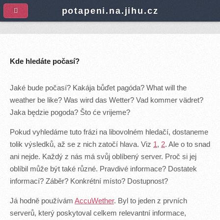
A
potapeni.na.jihu.cz
Kde hledáte počasí?
Jaké bude počasí? Kakája bůďet pagóda? What will the
weather be like? Was wird das Wetter? Vad kommer vädret?
Jaka będzie pogoda? Što će vrijeme?
Pokud vyhledáme tuto frázi na libovolném hledačí, dostaneme
tolik výsledků, až se z nich zatočí hlava. Viz
1
,
2
. Ale o to snad
ani nejde. Každý z nás má svůj oblíbený server. Proč si jej
oblíbil může být také různé. Pravdivé informace? Dostatek
informací? Záběr? Konkrétní místo? Dostupnost?
Já hodně používám
AccuWether
. Byl to jeden z prvních
serverů, který poskytoval celkem relevantní informace,