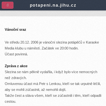
A
potapeni.na.jihu.cz
Vánoční sraz
Ve středu 20.12. 2006 je vánoční slezina potápěčů v Karaoke
Media klubu u náměstí. Začátek ve 20:00 hodin.
Účast povinná.
Zpráva z akce
Slezina se nám pěkně vydařila, i když bylo více nemocných
než zdravých.
Omluvenou účast má Petr s Lenkou, kteří se tak urputně léčili,
aby se mohli zúčastnit, až nemohli dojít.
Takže čest a sláva všem, kteří se zúčastnili i těm, kteří odpadli
cestou.