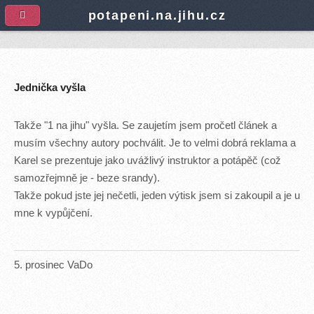
A
potapeni.na.jihu.cz
Jednička vyšla
Takže "1 na jihu" vyšla. Se zaujetím jsem pročetl článek a
musím všechny autory pochválit. Je to velmi dobrá reklama a
Karel se prezentuje jako uvážlivý instruktor a potápěč (což
samozřejmně je - beze srandy).
Takže pokud jste jej nečetli, jeden výtisk jsem si zakoupil a je u
mne k vypůjčení.
5
.
prosinec
VaDo