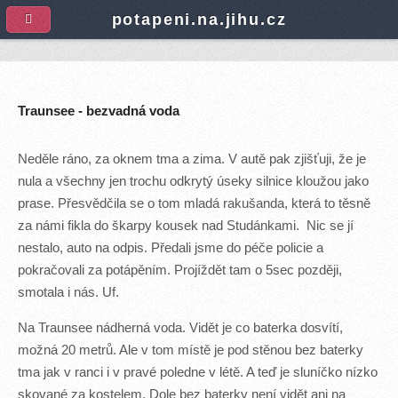
A
potapeni.na.jihu.cz
Traunsee - bezvadná voda
Neděle ráno, za oknem tma a zima. V autě pak zjišťuji, že je
nula a všechny jen trochu odkrytý úseky silnice kloužou jako
prase. Přesvědčila se o tom mladá rakušanda, která to těsně
za námi fikla do škarpy kousek nad Studánkami. Nic se jí
nestalo, auto na odpis. Předali jsme do péče policie a
pokračovali za potápěním. Projíždět tam o 5sec později,
smotala i nás. Uf.
Na Traunsee nádherná voda. Vidět je co baterka dosvítí,
možná 20 metrů. Ale v tom místě je pod stěnou bez baterky
tma jak v ranci i v pravé poledne v létě. A teď je sluníčko nízko
skované za kostelem. Dole bez baterky není vidět ani na