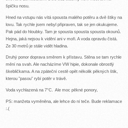
špičku nosu.
Hned na vstupu nás vítá spousta malého potěru a dvě štiky na
lovu. Tak rychle jsem nebyl připraven, tak se jen okukujeme.
Pak pád do hloubky. Tam je spousta spousta spousta okounů.
Hejna, jaká nejsou k vidění ani v moři. A voda opravdu čistá.
Ze 30 metrů je stále vidět hladina.
Druhý ponor doprava směrem k přístavu. Stěna se tam rychle
mění na svah. Ale nacházíme VW hipie, dokonale obrostlý
škebličkama. A na zpáteční cestě opět několik pěkných štik,
kterou "pasou" rybí potěr v trávě.
Voda vychlazená na 7°C. Ale moc pěkné ponory,
PS: manžeta vyměněna, ale lehce do ní teče. Bude reklamace
:.(