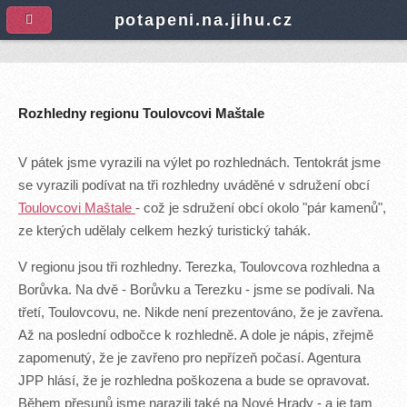
A
potapeni.na.jihu.cz
Rozhledny regionu Toulovcovi Maštale
V pátek jsme vyrazili na výlet po rozhlednách. Tentokrát jsme
se vyrazili podívat na tři rozhledny uváděné v sdružení obcí
Toulovcovi Maštale
- což je sdružení obcí okolo "pár kamenů",
ze kterých udělaly celkem hezký turistický tahák.
V regionu jsou tři rozhledny. Terezka, Toulovcova rozhledna a
Borůvka. Na dvě - Borůvku a Terezku - jsme se podívali. Na
třetí, Toulovcovu, ne. Nikde není prezentováno, že je zavřena.
Až na poslední odbočce k rozhledně. A dole je nápis, zřejmě
zapomenutý, že je zavřeno pro nepřízeň počasí. Agentura
JPP hlásí, že je rozhledna poškozena a bude se opravovat.
Během přesunů jsme narazili také na Nové Hrady - a je tam