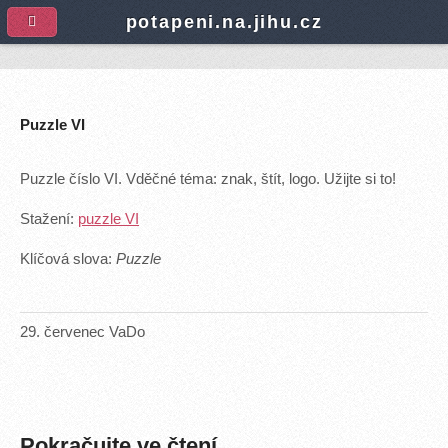
A
potapeni.na.jihu.cz
Puzzle VI
Puzzle číslo VI. Vděčné téma: znak, štít, logo. Užijte si to!
Stažení:
puzzle VI
Klíčová slova:
Puzzle
29
.
červenec
VaDo
Pokračujte ve čtení