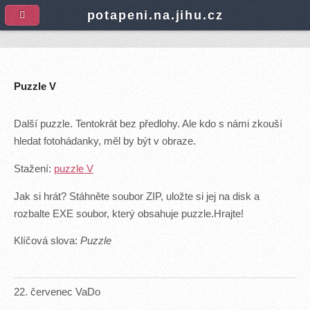
A
potapeni.na.jihu.cz
Puzzle V
Další puzzle. Tentokrát bez předlohy. Ale kdo s námi zkouší
hledat fotohádanky, měl by být v obraze.
Stažení:
puzzle V
Jak si hrát? Stáhněte soubor ZIP, uložte si jej na disk a
rozbalte EXE soubor, který obsahuje puzzle.Hrajte!
Klíčová slova:
Puzzle
22
.
červenec
VaDo