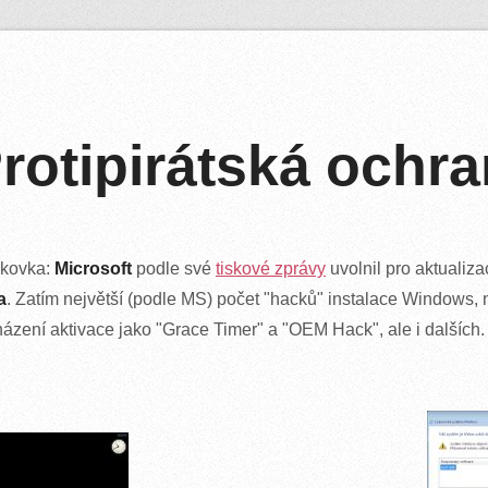
rotipirátská ochra
skovka:
Microsoft
podle své
tiskové zprávy
uvolnil pro aktualiz
a
. Zatím největší (podle MS) počet "hacků" instalace Windows, 
ázení aktivace jako "Grace Timer" a "OEM Hack", ale i dalších.