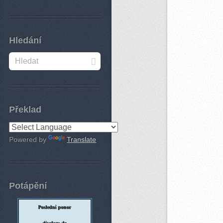
Hledání
Překlad
Powered by
Translate
Potápění
Poslední ponor