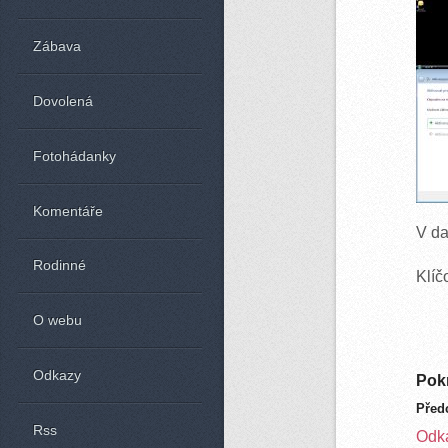
Zábava
Dovolená
Fotohádanky
Komentáře
V da
Rodinné
Klíč
O webu
Odkazy
Pokr
Před
Rss
Odk