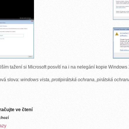
lším tažení si Microsoft posvítí na i na nelegání kopie Windows
ová slova:
windows vista
,
protipirátská ochrana
,
pirátská ochran
ačujte ve čtení
chozí
azy