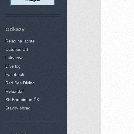
divelogs.de
Odkazy
Relax na jachtě
Octopus CB
Lukynovo
Dive log
Facebook
Red Sea Diving
Relax Bali
SK Badminton ČK
Stavby ohrad