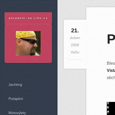
A
potapeni.na.jihu.cz
21
.
P
duben
2008
VaDo
Ble
Vist
obch
Jachting
Potápění
Motovýlety