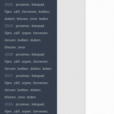
2020:
prosinec
,
listopad
,
říjen
,
září
,
červenec
,
květen
,
duben
,
březen
,
únor
,
leden
2019:
prosinec
,
listopad
,
říjen
,
září
,
srpen
,
červenec
,
červen
,
květen
,
duben
,
březen
,
únor
2018:
prosinec
,
listopad
,
říjen
,
září
,
srpen
,
červenec
,
červen
,
květen
,
duben
,
leden
2017:
prosinec
,
listopad
,
říjen
,
září
,
srpen
,
červenec
,
červen
,
květen
,
duben
,
březen
,
únor
,
leden
2016:
prosinec
,
listopad
,
říjen
,
září
,
srpen
,
červenec
,