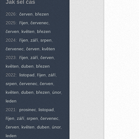
Jak šel čas
2026:
červen
,
březen
2025:
říjen
,
červenec
,
červen
,
květen
,
březen
2024:
říjen
,
září
,
srpen
,
červenec
,
červen
,
květen
2023:
říjen
,
září
,
červen
,
květen
,
duben
,
březen
2022:
listopad
,
říjen
,
září
,
srpen
,
červenec
,
červen
,
květen
,
duben
,
březen
,
únor
,
leden
2021:
prosinec
,
listopad
,
říjen
,
září
,
srpen
,
červenec
,
červen
,
květen
,
duben
,
únor
,
leden