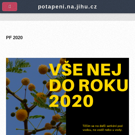
A
potapeni.na.jihu.cz
PF 2020