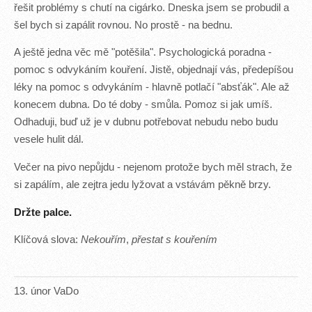
řešit problémy s chutí na cigárko. Dneska jsem se probudil a
šel bych si zapálit rovnou. No prostě - na bednu.
A ještě jedna věc mě "potěšila". Psychologická poradna -
pomoc s odvykáním kouření. Jistě, objednají vás, předepíšou
léky na pomoc s odvykáním - hlavně potlačí "absťák". Ale až
konecem dubna. Do té doby - smůla. Pomoz si jak umíš.
Odhaduji, buď už je v dubnu potřebovat nebudu nebo budu
vesele hulit dál.
Večer na pivo nepůjdu - nejenom protože bych měl strach, že
si zapálím, ale zejtra jedu lyžovat a vstávám pěkně brzy.
Držte palce.
Klíčová slova:
Nekouřím
,
přestat s kouřením
13
.
únor
VaDo