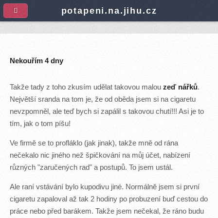
A
potapeni.na.jihu.cz
Nekouřím 4 dny
Takže tady z toho zkusím udělat takovou malou
zeď nářků
.
Největší sranda na tom je, že od oběda jsem si na cigaretu
nevzpomněl, ale teď bych si zapálil s takovou chutí!!! Asi je to
tím, jak o tom píšu!
Ve firmě se to profláklo (jak jinak), takže mně od rána
nečekalo nic jiného než špičkování na můj účet, nabízení
různých "zaručených rad" a postupů. To jsem ustál.
Ale raní vstávání bylo kupodivu jiné. Normálně jsem si první
cigaretu zapaloval až tak 2 hodiny po probuzení buď cestou do
práce nebo před barákem. Takže jsem nečekal, že ráno budu