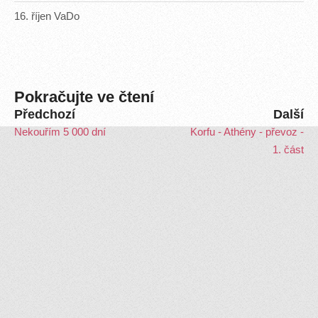
16
.
říjen
VaDo
Pokračujte ve čtení
Předchozí
Další
Nekouřím 5 000 dní
Korfu - Athény - převoz -
1. část