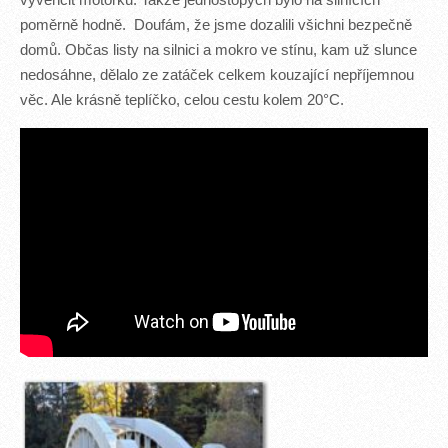
vyvenčit motorku. Takže jednostopých bylo na silnících
poměrně hodně. Doufám, že jsme dozalili všichni bezpečně
domů. Občas listy na silnici a mokro ve stínu, kam už slunce
nedosáhne, dělalo ze zatáček celkem kouzající nepříjemnou
věc. Ale krásně teplíčko, celou cestu kolem 20°C.