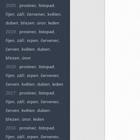
2020:
prosinec
,
listopad
,
říjen
,
září
,
červenec
,
květen
,
duben
,
březen
,
únor
,
leden
2019:
prosinec
,
listopad
,
říjen
,
září
,
srpen
,
červenec
,
červen
,
květen
,
duben
,
březen
,
únor
2018:
prosinec
,
listopad
,
říjen
,
září
,
srpen
,
červenec
,
červen
,
květen
,
duben
,
leden
2017:
prosinec
,
listopad
,
říjen
,
září
,
srpen
,
červenec
,
červen
,
květen
,
duben
,
březen
,
únor
,
leden
2016:
prosinec
,
listopad
,
říjen
,
září
,
srpen
,
červenec
,