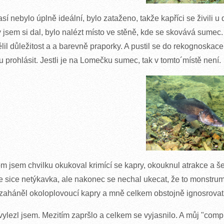
sí nebylo úplně ideální, bylo zataženo, takže kapříci se živili u d
ý jsem si dal, bylo nalézt místo ve stěně, kde se skovává sumec
ělil důležitost a a barevně praporky. A pustil se do rekognoskac
 prohlásit. Jestli je na Lomečku sumec, tak v tomto´místě není.
m jsem chvilku okukoval krimící se kapry, okouknul atrakce a še
e sice netýkavka, ale nakonec se nechal ukecat, že to monstr
zaháněl okoloplovoucí kapry a mně celkem obstojně ignosrovat -
vylezl jsem. Mezitím zapršlo a celkem se vyjasnilo. A můj "comp