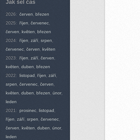
Jak šel čas
2026:
červen
,
březen
2025:
říjen
,
červenec
,
červen
,
květen
,
březen
2024:
říjen
,
září
,
srpen
,
červenec
,
červen
,
květen
2023:
říjen
,
září
,
červen
,
květen
,
duben
,
březen
2022:
listopad
,
říjen
,
září
,
srpen
,
červenec
,
červen
,
květen
,
duben
,
březen
,
únor
,
leden
2021:
prosinec
,
listopad
,
říjen
,
září
,
srpen
,
červenec
,
červen
,
květen
,
duben
,
únor
,
leden