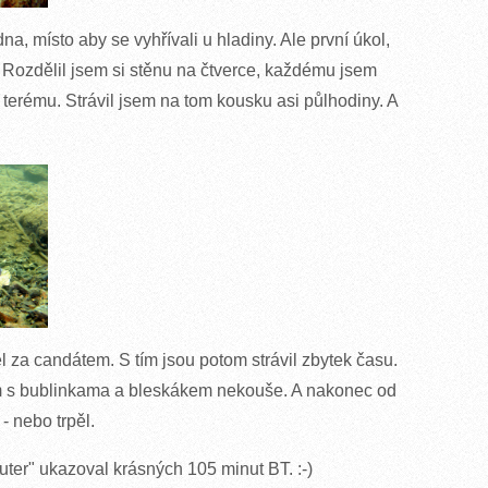
na, místo aby se vyhřívali u hladiny. Ale první úkol,
. Rozdělil jsem si stěnu na čtverce, každému jsem
e terému. Strávil jsem na tom kousku asi půlhodiny. A
l za candátem. S tím jsou potom strávil zbytek času.
um s bublinkama a bleskákem nekouše. A nakonec od
 nebo trpěl.
uter" ukazoval krásných 105 minut BT. :-)