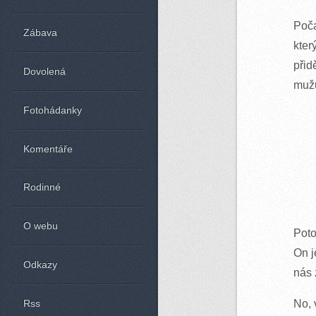
Poča
Zábava
kter
přid
Dovolená
mužu
Fotohádanky
Komentáře
Rodinné
O webu
Poto
On j
Odkazy
nás 
No, 
Rss