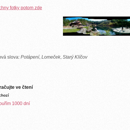
hny fotky potom zde
ová slova:
Potápení
,
Lomeček
,
Starý Klíčov
ačujte ve čtení
chozí
uřím 1000 dní