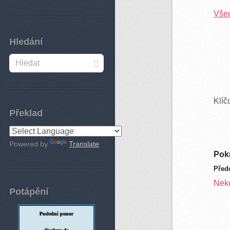
Všec
Hledání
Klíč
Překlad
Powered by
Translate
Pokr
Před
Neko
Potápění
Poslední ponor