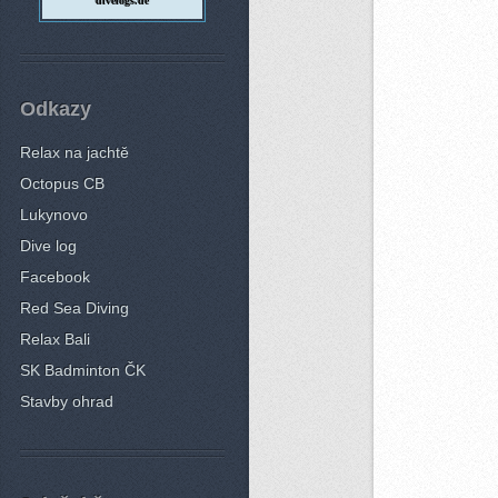
divelogs.de
Odkazy
Relax na jachtě
Octopus CB
Lukynovo
Dive log
Facebook
Red Sea Diving
Relax Bali
SK Badminton ČK
Stavby ohrad