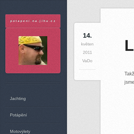
A
potapeni.na.jihu.cz
14
.
L
květen
2011
VaDo
Takž
jsme
Jachting
Potápění
Motovýlety