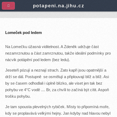
A
potapeni.na.jihu.cz
Lomeček pod ledem
Na Lomečku úžasná viditelnost. A Zdeněk udržuje část
nezamrznutou a část zamrznutou, takže ideální podmínky pro
nácvik potápění pod ledem (bez ledu).
Jeseteři pózují a neznají strach. Zato kapři jsou opatrnější a
drží se dál. Postupně se osmělují a připlouvají blíž a blíž. Asi
by se časem odhodlali i úplně blízko, ale viset jen tak bez
pohybu ve 4°C vodě .... Br, za chvíli to začíná být cítit. Aspoň
trošku pohybu.
Je tam spousta plevelných rybiček. Místy to připomíná moře,
kdy se proplavává velkými hejny. Jan kdyby nad hlavou nebyl