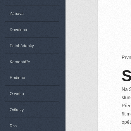
Zábava
Dovolená
Fotohádanky
Prvn
Komentáře
S
Rodinné
Na S
O webu
slun
Před
Odkazy
řítí
opět
Rss