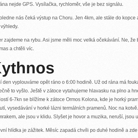
ána nejde GPS. Vysílačka, rychloměr, vše je bez signálu.
ledne nás čeká výstup na Choru. Jen 4km, ale stále do kopce a 
i výhledy.
r zajdeme na rybu. Asi jsme měli moc velká očekávání. Ne, že b
as a chtěli víc.
ythnos
í den vyplouváme opět ráno o 6:00 hodině. Už od rána má fouka
ečně to vyšlo. Ještě v zátoce vytahujeme hlavasku na plno a h
lostí 6-7kn se blížíme k zátoce Ormos Kolona, kde je horký pra
utí, vysedávání v horké lázni termálních pramenů. Noc na kotvě. 
rakem, ale jsou v klidu. Slyšet je hovor a muzika, neruší, jsou 
vní hlídka je zážitek. Měsíc zapadá chvíli po duhé hodině a zde