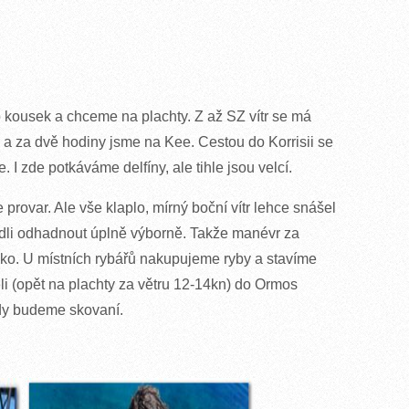
o kousek a chceme na plachty. Z až SZ vítr se má
r a za dvě hodiny jsme na Kee. Cestou do Korrisii se
 zde potkáváme delfíny, ale tihle jsou velcí.
 provar. Ale vše klaplo, mírný boční vítr lehce snášel
ládli odhadnout úplně výborně. Takže manévr za
ivko. U místních rybářů nakupujeme ryby a stavíme
eli (opět na plachty za větru 12-14kn) do Ormos
ady budeme skovaní.