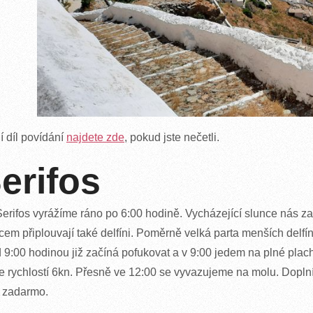
í díl povídání
najdete zde
, pokud jste nečetli.
erifos
erifos vyrážíme ráno po 6:00 hodině. Vycházející slunce nás z
cem připlouvají také delfíni. Poměrně velká parta menších delfínů
 9:00 hodinou již začíná pofukovat a v 9:00 jedem na plné plach
me rychlostí 6kn. Přesně ve 12:00 se vyvazujeme na molu. Dopln
 zadarmo.