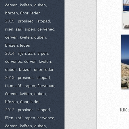
červen
,
květen
,
duben
,
březen
,
únor
,
leden
2015:
prosinec
,
listopad
,
říjen
,
září
,
srpen
,
červenec
,
červen
,
květen
,
duben
,
březen
,
leden
2014:
říjen
,
září
,
srpen
,
červenec
,
červen
,
květen
,
duben
,
březen
,
únor
,
leden
2013:
prosinec
,
listopad
,
říjen
,
září
,
srpen
,
červenec
,
červen
,
květen
,
duben
,
březen
,
únor
,
leden
Klíč
2012:
prosinec
,
listopad
,
říjen
,
září
,
srpen
,
červenec
,
červen
,
květen
,
duben
,