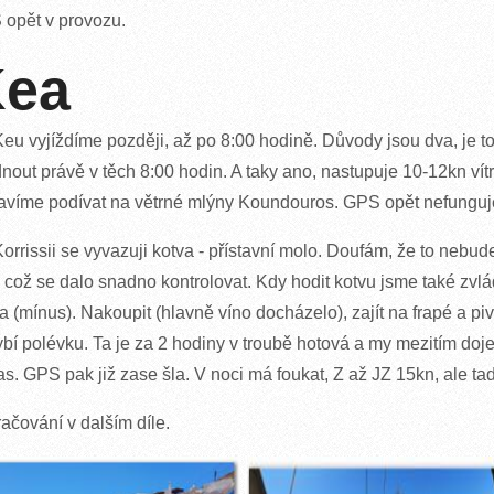
opět v provozu.
ea
eu vyjíždíme později, až po 8:00 hodině. Důvody jsou dva, je t
nout právě v těch 8:00 hodin. A taky ano, nastupuje 10-12kn vít
avíme podívat na větrné mlýny Koundouros. GPS opět nefunguje. I
orrissii se vyvazuji kotva - přístavní molo. Doufám, že to nebude
, což se dalo snadno kontrolovat. Kdy hodit kotvu jsme také zv
a (mínus). Nakoupit (hlavně víno docházelo), zajít na frapé a p
ybí polévku. Ta je za 2 hodiny v troubě hotová a my mezitím doj
as. GPS pak již zase šla. V noci má foukat, Z až JZ 15kn, ale t
ačování v dalším díle.