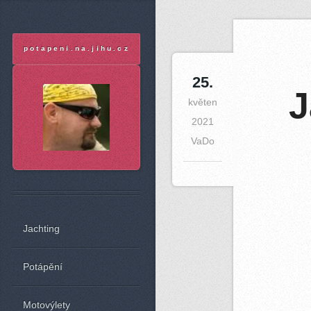
A
potapeni.na.jihu.cz
25
.
J
květen
2021
VaDo
Jachting
Potápění
Motovýlety