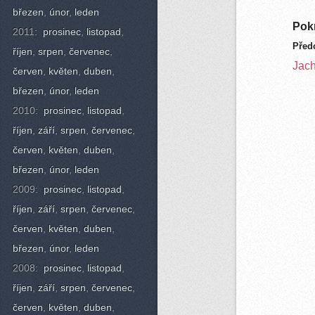
březen
,
únor
,
leden
Pokr
2011:
prosinec
,
listopad
,
Před
říjen
,
srpen
,
červenec
,
Jach
červen
,
květen
,
duben
,
březen
,
únor
,
leden
2010:
prosinec
,
listopad
,
říjen
,
září
,
srpen
,
červenec
,
červen
,
květen
,
duben
,
březen
,
únor
,
leden
2009:
prosinec
,
listopad
,
říjen
,
září
,
srpen
,
červenec
,
červen
,
květen
,
duben
,
březen
,
únor
,
leden
2008:
prosinec
,
listopad
,
říjen
,
září
,
srpen
,
červenec
,
červen
,
květen
,
duben
,