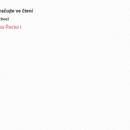
ačujte ve čtení
chozí
ta Řecko I