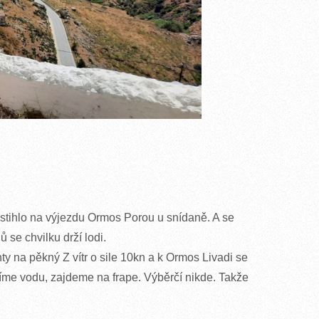
astihlo na výjezdu Ormos Porou u snídaně. A se
 se chvilku drží lodi.
ty na pěkný Z vítr o sile 10kn a k Ormos Livadi se
íme vodu, zajdeme na frape. Výběrčí nikde. Takže