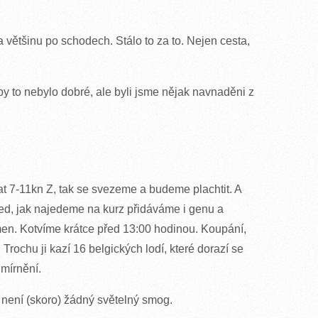
většinu po schodech. Stálo to za to. Nejen cesta,
y to nebylo dobré, ale byli jsme nějak navnaděni z
t 7-11kn Z, tak se svezeme a budeme plachtit. A
ned, jak najedeme na kurz přidáváme i genu a
men. Kotvíme krátce před 13:00 hodinou. Koupání,
Trochu ji kazí 16 belgických lodí, které dorazí se
umírnění.
 není (skoro) žádný světelný smog.