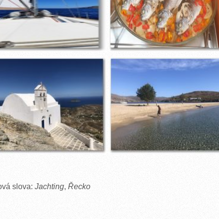
ová slova:
Jachting
,
Řecko