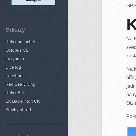
divelogs.de
GPS 
K
Odkazy
Na K
Relax na jachtě
zved
Octopus CB
zast
Lukynovo
Dive log
Na K
Facebook
příď
Red Sea Diving
jedn
Relax Bali
na r
SK Badminton ČK
Otzi
Stavby ohrad
Pokr