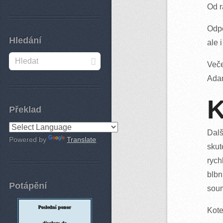
Od r
Odpo
Hledání
ale 
Veče
Adam
K
Překlad
Dalš
Powered by
Translate
skut
rych
blbn
Potápění
soum
Poslední ponor
Kote