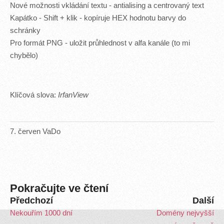
Nové možnosti vkládání textu - antialising a centrovaný text
Kapátko - Shift + klik - kopíruje HEX hodnotu barvy do
schránky
Pro formát PNG - uložit průhlednost v alfa kanále (to mi
chybělo)
Klíčová slova:
IrfanView
7
.
červen
VaDo
Pokračujte ve čtení
Předchozí
Další
Nekouřím 1000 dní
Domény nejvyšší