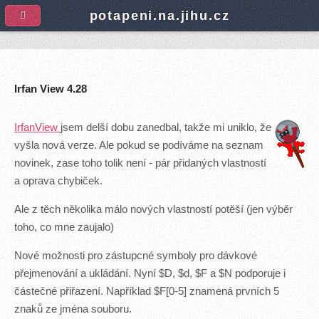
A
potapeni.na.jihu.cz
Irfan View 4.28
IrfanView
jsem delší dobu zanedbal, takže mi uniklo, že
vyšla nová verze. Ale pokud se podíváme na seznam
novinek, zase toho tolik není - pár přidaných vlastností
a oprava chybiček.
Ale z těch několika málo nových vlastností potěší (jen výběr
toho, co mne zaujalo)
Nové možnosti pro zástupcné symboly pro dávkové
přejmenování a ukládání. Nyní $D, $d, $F a $N podporuje i
částečné přiřazení. Například $F[0-5] znamená prvních 5
znaků ze jména souboru.