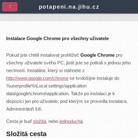
A
potapeni.na.jihu.cz
Instalace Google Chrome pro všechny uživatele
Pokud jste chtěli instalovat prohlížeč
Google Chrome
pro
všechny uživatele svého PC, jistě jste se potkali s jednou jeho
nectností. Instalátor, který si stáhnete z
http://www.google.com/chrome
se tvrdošíjne instaluje do
%userprofile%\Local settings\application
data\google\chrome\application. Takže po instalaci je k
dispozici jen pro uživatele, pod kterým se provedla instalace.
Administrátoři šílí.
Cesta je buď
složitá
, nebo
jednoduchá
.
Složitá cesta