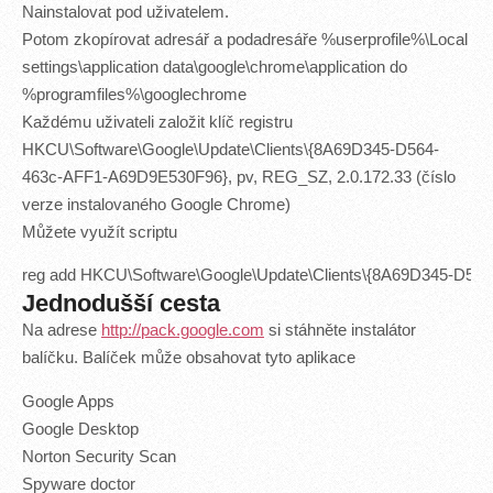
Nainstalovat pod uživatelem.
Potom zkopírovat adresář a podadresáře %userprofile%\Local
settings\application data\google\chrome\application do
%programfiles%\googlechrome
Každému uživateli založit klíč registru
HKCU\Software\Google\Update\Clients\{8A69D345-D564-
463c-AFF1-A69D9E530F96}, pv, REG_SZ, 2.0.172.33 (číslo
verze instalovaného Google Chrome)
Můžete využít scriptu
reg add HKCU\Software\Google\Update\Clients\{8A69D345-D564
Jednodušší cesta
Na adrese
http://pack.google.com
si stáhněte instalátor
balíčku. Balíček může obsahovat tyto aplikace
Google Apps
Google Desktop
Norton Security Scan
Spyware doctor