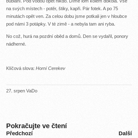
bublání. Pod vodou opět nikdo. Díme lom kolem dokola. Vše
na svých místech - potěr, štiky, kapři. Pár fotek. A po 75
minutách opět ven. Za celou dobu jsme potkali jen v hloubce
pod námi 3 potápky. V té zimě - a nebyla tam ani ryba.
No což, hurá na pozdní oběd a domů. Den se vydařil, ponory
nádherné.
Klíčová slova:
Horní Cerekev
27
.
srpen
VaDo
Pokračujte ve čtení
Předchozí
Další