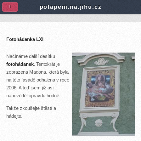
A
potapeni.na.jihu.cz
Fotohádanka LXI
Načínáme další desítku
fotohádanek
. Tentokrát je
zobrazena Madona, která byla
na této fasádě odhalena v roce
2006. A teď jsem již asi
napověděl opravdu hodně.
Takže zkoušejte štěstí a
hádejte.