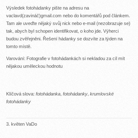
Výsledek fotohádanky pište na adresu na
vaclavd(zavináč)gmail.com nebo do komentářů pod článkem.
Tam ale uveďte nějaký svůj nick nebo e-mail (nezobrazuje se)
tak, abych byl schopen identifikovat, o koho jde. Výherci
budou zvěřejněni. Řešení hádanky se dozvíte za týden na
tomto místě.
Varování: Fotografie v fotohádankách si nekladou za cíl mít
nějakou uměleckou hodnotu
Klíčová slova:
fotohádanka
,
fotohádanky
,
krumlovské
fotohádanky
3
.
květen
VaDo