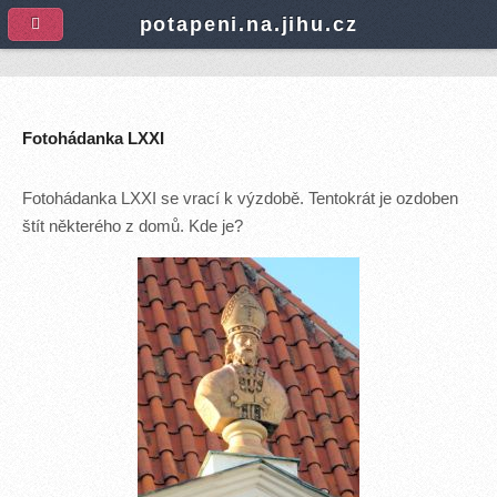
A
potapeni.na.jihu.cz
Fotohádanka LXXI
Fotohádanka LXXI se vrací k výzdobě. Tentokrát je ozdoben
štít některého z domů. Kde je?