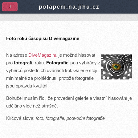
A
potapeni.na.jihu.cz
Foto roku časopisu Divemagazine
Na adrese
DiveMagazinu
je možné hlasovat
pro
fotografii
roku.
Fotografie
jsou vybírány z
výherců posledních dvanácti kol. Galerie stojí
minimálně za prohlédnutí, protože fotografie
jsou opravdu kvalitní.
Bohužel musím říci, že provedení galerie a vlastní hlasování je
uděláno více než strašně.
Klíčová slova:
foto
,
fotografie
,
podvodní fotografie