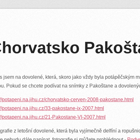
horvatsko Pakošta
s jsem na dovolené, která, skoro jako vždy byla potápěčským
u. Pokud se chcete podívat na snímky z Pakoštane a dovolených
://potapeni.na.jihu.cz/chorvatsko-cerven-2008-pakostane.html
://potapeni.na.jihu.cz/33-pakostane-ix-2007.html
://potapeni.na.jihu.cz/21-Pakostane-VI-2007.html
grafie z letošní dovolené, která byla vyjímečně delfíní a ropušni
Ale nebudu dále napínat, fotografie si můžete prohlédnout -
Podvo