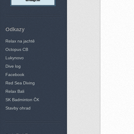
divelogs.de
Odkazy
Relax na jachtě
Octopus CB
Lukynovo
Dive log
Facebook
Red Sea Diving
Relax Bali
SK Badminton ČK
Stavby ohrad