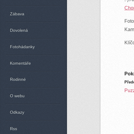
Chor
Zábava
Foto
Kame
Dovolená
Klíč
Fotohádanky
Komentáře
Pokr
Rodinné
Před
Puzz
O webu
Odkazy
Rss