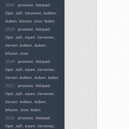
2020:
prosinec
,
listopad
,
říjen
,
září
,
červenec
,
květen
,
duben
,
březen
,
únor
,
leden
2019:
prosinec
,
listopad
,
říjen
,
září
,
srpen
,
červenec
,
červen
,
květen
,
duben
,
březen
,
únor
2018:
prosinec
,
listopad
,
říjen
,
září
,
srpen
,
červenec
,
červen
,
květen
,
duben
,
leden
2017:
prosinec
,
listopad
,
říjen
,
září
,
srpen
,
červenec
,
červen
,
květen
,
duben
,
březen
,
únor
,
leden
2016:
prosinec
,
listopad
,
říjen
,
září
,
srpen
,
červenec
,