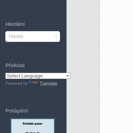
Hledání
Překlad
Powered by
Translate
Potápění
Poslední ponor