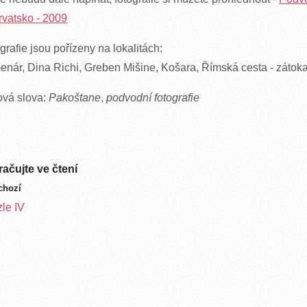
vatsko - 2009
grafie jsou pořízeny na lokalitách:
nár, Dina Richi, Greben Mišine, Košara, Římská cesta - zátok
ová slova:
Pakoštane
,
podvodní fotografie
ačujte ve čtení
chozí
le IV