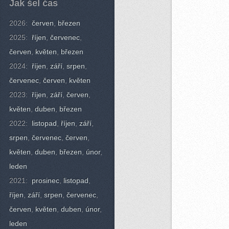
Jak šel čas
2026:
červen
,
březen
2025:
říjen
,
červenec
,
červen
,
květen
,
březen
2024:
říjen
,
září
,
srpen
,
červenec
,
červen
,
květen
2023:
říjen
,
září
,
červen
,
květen
,
duben
,
březen
2022:
listopad
,
říjen
,
září
,
srpen
,
červenec
,
červen
,
květen
,
duben
,
březen
,
únor
,
leden
2021:
prosinec
,
listopad
,
říjen
,
září
,
srpen
,
červenec
,
červen
,
květen
,
duben
,
únor
,
leden