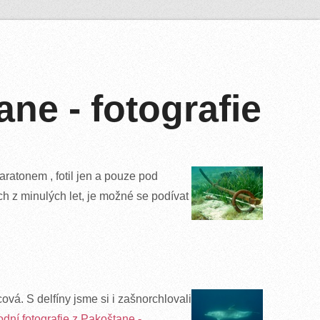
ne - fotografie
 maratonem
, fotil jen a pouze pod
 z minulých let, je možné se podívat
cová. S delfíny jsme si i zašnorchlovali
dní fotografie z Pakoštane -