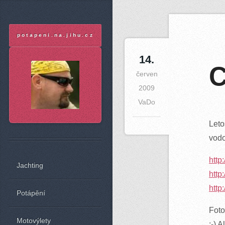
A
potapeni.na.jihu.cz
14
.
C
červen
2009
VaDo
Leto
vodo
http
Jachting
http
http
Potápění
Foto
Motovýlety
:-) 