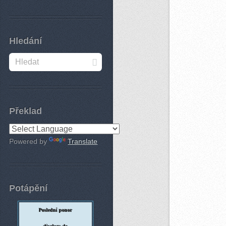
Hledání
Překlad
Powered by
Translate
Potápění
Poslední ponor