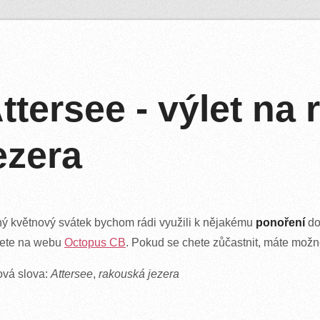
ttersee - výlet na
ezera
ý květnový svátek bychom rádi využili k nějakému
ponoření
do
dete na webu
Octopus CB
. Pokud se chete zůčastnit, máte možno
ová slova:
Attersee
,
rakouská jezera