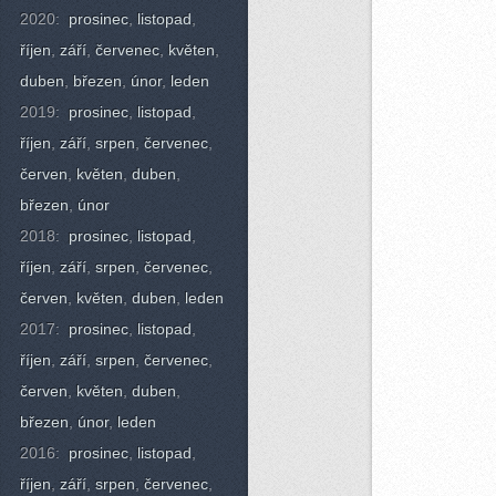
2020:
prosinec
,
listopad
,
říjen
,
září
,
červenec
,
květen
,
duben
,
březen
,
únor
,
leden
2019:
prosinec
,
listopad
,
říjen
,
září
,
srpen
,
červenec
,
červen
,
květen
,
duben
,
březen
,
únor
2018:
prosinec
,
listopad
,
říjen
,
září
,
srpen
,
červenec
,
červen
,
květen
,
duben
,
leden
2017:
prosinec
,
listopad
,
říjen
,
září
,
srpen
,
červenec
,
červen
,
květen
,
duben
,
březen
,
únor
,
leden
2016:
prosinec
,
listopad
,
říjen
,
září
,
srpen
,
červenec
,