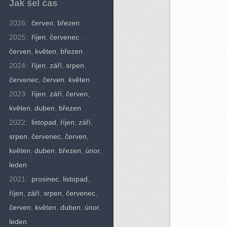
Jak šel čas
2026:
červen
,
březen
2025:
říjen
,
červenec
,
červen
,
květen
,
březen
2024:
říjen
,
září
,
srpen
,
červenec
,
červen
,
květen
2023:
říjen
,
září
,
červen
,
květen
,
duben
,
březen
2022:
listopad
,
říjen
,
září
,
srpen
,
červenec
,
červen
,
květen
,
duben
,
březen
,
únor
,
leden
2021:
prosinec
,
listopad
,
říjen
,
září
,
srpen
,
červenec
,
červen
,
květen
,
duben
,
únor
,
leden