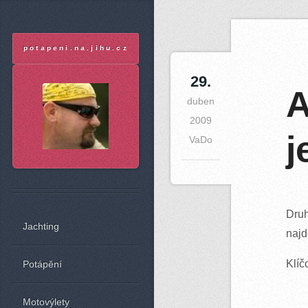
A
potapeni.na.jihu.cz
29
.
A
duben
2009
j
VaDo
Druh
Jachting
naj
Klíč
Potápění
Motovýlety