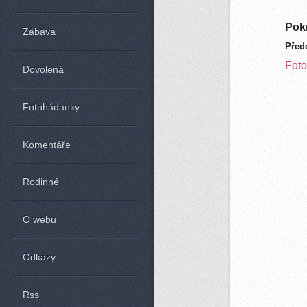
Pokr
Zábava
Před
Foto
Dovolená
Fotohádanky
Komentáře
Rodinné
O webu
Odkazy
Rss