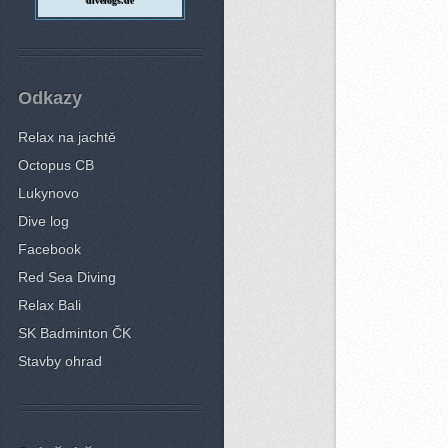
divelogs.de
Odkazy
Relax na jachtě
Octopus CB
Lukynovo
Dive log
Facebook
Red Sea Diving
Relax Bali
SK Badminton ČK
Stavby ohrad