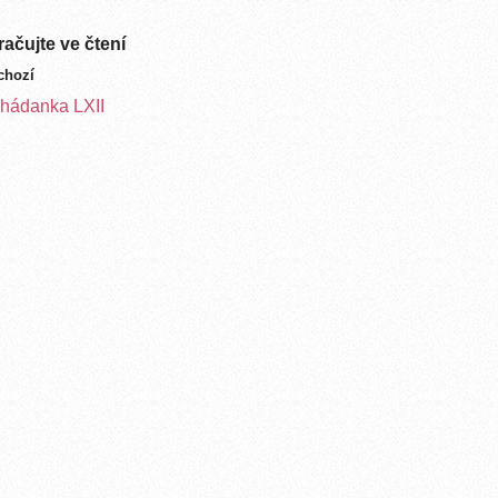
ačujte ve čtení
chozí
hádanka LXII