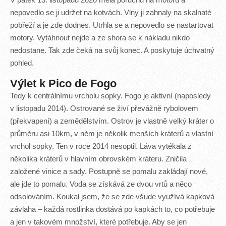
V pátek 13. listopadu 2020 měla poruchu na motoru a
nepovedlo se ji udržet na kotvách. Vlny ji zahnaly na skalnaté
pobřeží a je zde dodnes. Utrhla se a nepovedlo se nastartovat
motory. Vytáhnout nejde a ze shora se k nákladu nikdo
nedostane. Tak zde čeká na svůj konec. A poskytuje úchvatný
pohled.
Výlet k Pico de Fogo
Tedy k centrálnímu vrcholu sopky. Fogo je aktivní (naposledy
v listopadu 2014). Ostrované se živí převážně rybolovem
(překvapení) a zemědělstvím. Ostrov je vlastně velký kráter o
průměru asi 10km, v něm je několik menších kráterů a vlastní
vrchol sopky. Ten v roce 2014 nesoptil. Láva vytékala z
několika kráterů v hlavním obrovském kráteru. Zničila
založené vinice a sady. Postupně se pomalu zakládají nové,
ale jde to pomalu. Voda se získává ze dvou vrtů a něco
odsolováním. Koukal jsem, že se zde všude využívá kapková
závlaha – každá rostlinka dostává po kapkách to, co potřebuje
a jen v takovém množství, které potřebuje. Aby se jen