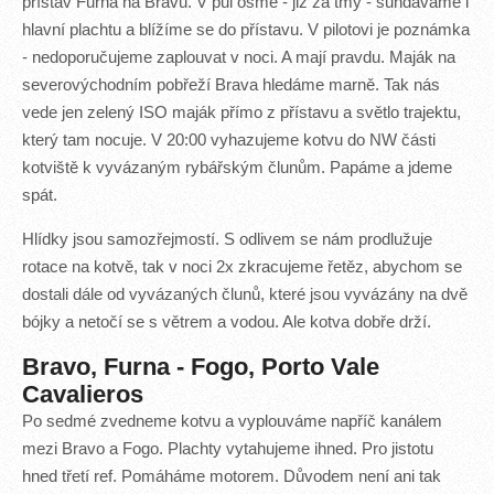
přístav Furna na Bravu. V půl osmé - již za tmy - sundáváme i
hlavní plachtu a blížíme se do přístavu. V pilotovi je poznámka
- nedoporučujeme zaplouvat v noci. A mají pravdu. Maják na
severovýchodním pobřeží Brava hledáme marně. Tak nás
vede jen zelený ISO maják přímo z přístavu a světlo trajektu,
který tam nocuje. V 20:00 vyhazujeme kotvu do NW části
kotviště k vyvázaným rybářským člunům. Papáme a jdeme
spát.
Hlídky jsou samozřejmostí. S odlivem se nám prodlužuje
rotace na kotvě, tak v noci 2x zkracujeme řetěz, abychom se
dostali dále od vyvázaných člunů, které jsou vyvázány na dvě
bójky a netočí se s větrem a vodou. Ale kotva dobře drží.
Bravo, Furna - Fogo, Porto Vale
Cavalieros
Po sedmé zvedneme kotvu a vyplouváme napříč kanálem
mezi Bravo a Fogo. Plachty vytahujeme ihned. Pro jistotu
hned třetí ref. Pomáháme motorem. Důvodem není ani tak