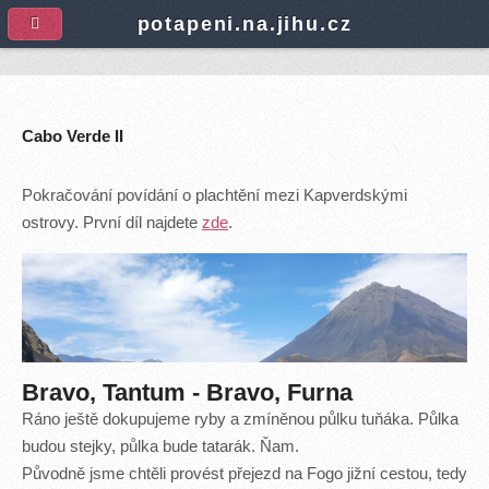
A
potapeni.na.jihu.cz
Cabo Verde II
Pokračování povídání o plachtění mezi Kapverdskými
ostrovy. První díl najdete
zde
.
Bravo, Tantum - Bravo, Furna
Ráno ještě dokupujeme ryby a zmíněnou půlku tuňáka. Půlka
budou stejky, půlka bude tatarák. Ňam.
Původně jsme chtěli provést přejezd na Fogo jižní cestou, tedy