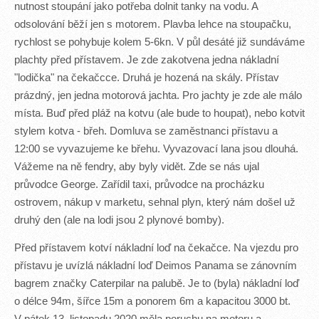
nutnost stoupání jako potřeba dolnit tanky na vodu. A
odsolování běží jen s motorem. Plavba lehce na stoupačku,
rychlost se pohybuje kolem 5-6kn. V půl desáté již sundáváme
plachty před přístavem. Je zde zakotvena jedna nákladní
"lodička" na čekačcce. Druhá je hozená na skály. Přístav
prázdný, jen jedna motorová jachta. Pro jachty je zde ale málo
místa. Buď před pláž na kotvu (ale bude to houpat), nebo kotvit
stylem kotva - břeh. Domluva se zaměstnanci přístavu a
12:00 se vyvazujeme ke břehu. Vyvazovací lana jsou dlouhá.
Vážeme na ně fendry, aby byly vidět. Zde se nás ujal
průvodce George. Zařídil taxi, průvodce na procházku
ostrovem, nákup v marketu, sehnal plyn, který nám došel už
druhý den (ale na lodi jsou 2 plynové bomby).
Před přístavem kotví nákladní loď na čekačce. Na vjezdu pro
přístavu je uvízlá nákladní loď Deimos Panama se zánovním
bagrem značky Caterpilar na palubě. Je to (byla) nákladní loď
o délce 94m, šířce 15m a ponorem 6m a kapacitou 3000 bt.