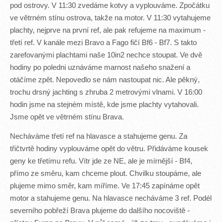
pod ostrovy. V 11:30 zvedáme kotvy a vyplouváme. Zpočátku
ve větrném stínu ostrova, takže na motor. V 11:30 vytahujeme
plachty, nejprve na první ref, ale pak refujeme na maximum -
třetí ref. V kanále mezi Bravo a Fago fičí Bf6 - Bf7. S takto
zarefovanými plachtami naše 10in2 nechce stoupat. Ve dvě
hodiny po poledni uznáváme marnost našeho snažení a
otáčíme zpět. Nepovedlo se nám nastoupat nic. Ale pěkný,
trochu drsný jachting s zhruba 2 metrovými vlnami. V 16:00
hodin jsme na stejném místě, kde jsme plachty vytahovali.
Jsme opět ve větrném stínu Brava.
Necháváme třetí ref na hlavasce a stahujeme genu. Za
třičtvrtě hodiny vyplouváme opět do větru. Přidáváme kousek
geny ke třetímu refu. Vítr jde ze NE, ale je mírnější - Bf4,
přímo ze směru, kam chceme plout. Chvilku stoupáme, ale
plujeme mimo směr, kam míříme. Ve 17:45 zapínáme opět
motor a stahujeme genu. Na hlavasce necháváme 3 ref. Podél
severního pobřeží Brava plujeme do dalšího nocoviště -