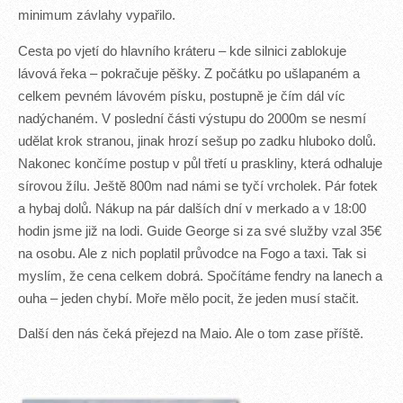
minimum závlahy vypařilo.
Cesta po vjetí do hlavního kráteru – kde silnici zablokuje
lávová řeka – pokračuje pěšky. Z počátku po ušlapaném a
celkem pevném lávovém písku, postupně je čím dál víc
nadýchaném. V poslední části výstupu do 2000m se nesmí
udělat krok stranou, jinak hrozí sešup po zadku hluboko dolů.
Nakonec končíme postup v půl třetí u praskliny, která odhaluje
sírovou žílu. Ještě 800m nad námi se tyčí vrcholek. Pár fotek
a hybaj dolů. Nákup na pár dalších dní v merkado a v 18:00
hodin jsme již na lodi. Guide George si za své služby vzal 35€
na osobu. Ale z nich poplatil průvodce na Fogo a taxi. Tak si
myslím, že cena celkem dobrá. Spočítáme fendry na lanech a
ouha – jeden chybí. Moře mělo pocit, že jeden musí stačit.
Další den nás čeká přejezd na Maio. Ale o tom zase příště.