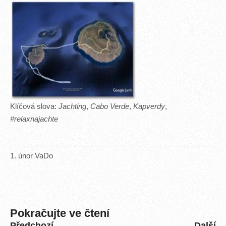
Klíčová slova:
Jachting
,
Cabo Verde
,
Kapverdy
,
#relaxnajachte
1
.
únor
VaDo
Pokračujte ve čtení
Předchozí
Další