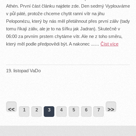
Athén. První část článku najdete zde. Den sedmý Vyplouváme
v půl páté, protože chceme chytit ranní vítr na jihu
Peloponézu, který by nás měl přetáhnout přes první záliv (tady
tomu říkají záliv, ale je to na šířku jak Jadran). Skutečně v
06:00 za prvním prstem chytáme vítr. Ale ne z toho směru,
který měl podle předpovědi být. A nakonec ...…
Číst více
19
.
listopad
VaDo
<<
>>
1
2
3
4
5
6
7