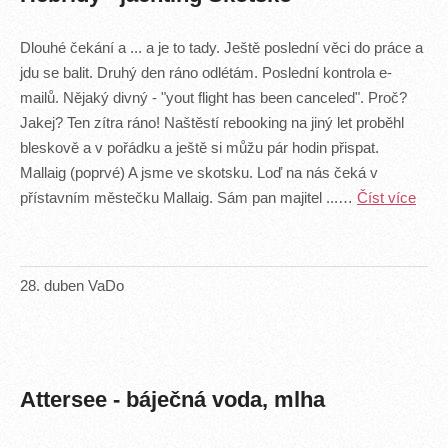
Dlouhé čekání a ... a je to tady. Ještě poslední věci do práce a
jdu se balit. Druhý den ráno odlétám. Poslední kontrola e-
mailů. Nějaký divný - "yout flight has been canceled". Proč?
Jakej? Ten zítra ráno! Naštěstí rebooking na jiný let proběhl
bleskově a v pořádku a ještě si můžu pár hodin přispat.
Mallaig (poprvé) A jsme ve skotsku. Loď na nás čeká v
přístavním městečku Mallaig. Sám pan majitel ...…
Číst více
28
.
duben
VaDo
Attersee - báječná voda, mlha