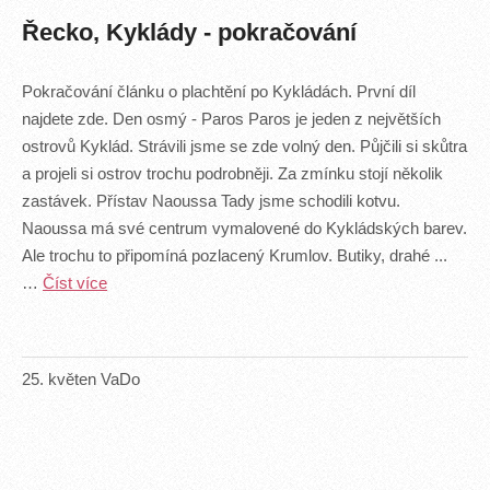
Řecko, Kyklády - pokračování
Pokračování článku o plachtění po Kykládách. První díl
najdete zde. Den osmý - Paros Paros je jeden z největších
ostrovů Kyklád. Strávili jsme se zde volný den. Půjčili si skůtra
a projeli si ostrov trochu podrobněji. Za zmínku stojí několik
zastávek. Přístav Naoussa Tady jsme schodili kotvu.
Naoussa má své centrum vymalovené do Kykládských barev.
Ale trochu to připomíná pozlacený Krumlov. Butiky, drahé ...
…
Číst více
25
.
květen
VaDo