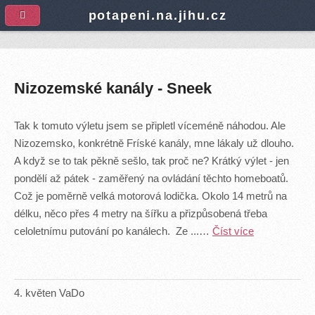
A
potapeni.na.jihu.cz
Nizozemské kanály - Sneek
Tak k tomuto výletu jsem se připletl víceméně náhodou. Ale
Nizozemsko, konkrétně Fríské kanály, mne lákaly už dlouho.
A když se to tak pěkně sešlo, tak proč ne? Krátký výlet - jen
pondělí až pátek - zaměřený na ovládání těchto homeboatů.
Což je poměrně velká motorová lodička. Okolo 14 metrů na
délku, něco přes 4 metry na šířku a přizpůsobená třeba
celoletnímu putování po kanálech. Ze ...…
Číst více
4
.
květen
VaDo