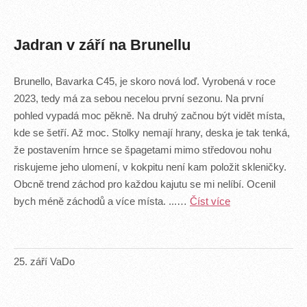
Jadran v září na Brunellu
Brunello, Bavarka C45, je skoro nová loď. Vyrobená v roce
2023, tedy má za sebou necelou první sezonu. Na první
pohled vypadá moc pěkně. Na druhý začnou být vidět místa,
kde se šetří. Až moc. Stolky nemají hrany, deska je tak tenká,
že postavením hrnce se špagetami mimo středovou nohu
riskujeme jeho ulomení, v kokpitu není kam položit skleničky.
Obcně trend záchod pro každou kajutu se mi nelíbí. Ocenil
bych méně záchodů a více místa. ...…
Číst více
25
.
září
VaDo