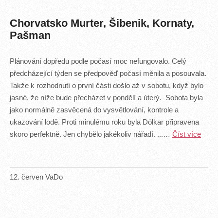
Chorvatsko Murter, Šibenik, Kornaty,
Pašman
Plánování dopředu podle počasí moc nefungovalo. Celý
předcházející týden se předpověď počasí měnila a posouvala.
Takže k rozhodnutí o první části došlo až v sobotu, když bylo
jasné, že níže bude přecházet v pondělí a úterý. Sobota byla
jako normálně zasvěcená do vysvětlování, kontrole a
ukazování lodě. Proti minulému roku byla Dölkar připravena
skoro perfektně. Jen chybělo jakékoliv nářadí. ...…
Číst více
12
.
červen
VaDo