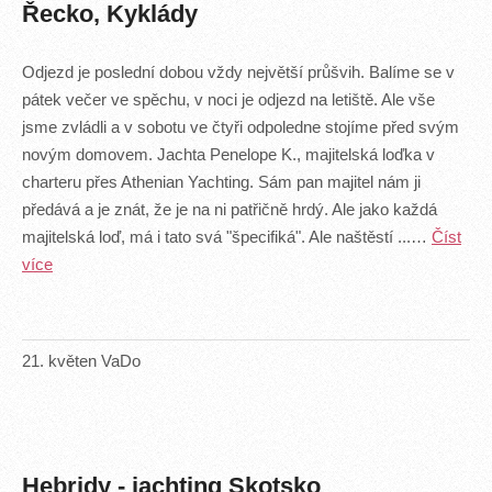
Řecko, Kyklády
Odjezd je poslední dobou vždy největší průšvih. Balíme se v
pátek večer ve spěchu, v noci je odjezd na letiště. Ale vše
jsme zvládli a v sobotu ve čtyři odpoledne stojíme před svým
novým domovem. Jachta Penelope K., majitelská loďka v
charteru přes Athenian Yachting. Sám pan majitel nám ji
předává a je znát, že je na ni patřičně hrdý. Ale jako každá
majitelská loď, má i tato svá "špecifiká". Ale naštěstí ...…
Číst
více
21
.
květen
VaDo
Hebridy - jachting Skotsko