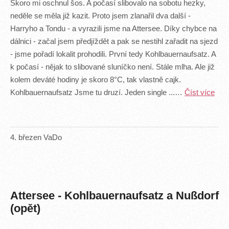
Skoro mi oschnul šos. A počasí slibovalo na sobotu hezky,
neděle se měla již kazit. Proto jsem zlanařil dva další -
Harryho a Tondu - a vyrazili jsme na Attersee. Díky chybce na
dálnici - začal jsem předjíždět a pak se nestihl zařadit na sjezd
- jsme pořadí lokalit prohodili. První tedy Kohlbauernaufsatz. A
k počasí - nějak to slibované sluníčko není. Stále mlha. Ale již
kolem deváté hodiny je skoro 8°C, tak vlastně cajk.
Kohlbauernaufsatz Jsme tu druzí. Jeden single ...…
Číst více
4
.
březen
VaDo
Attersee - Kohlbauernaufsatz a Nußdorf
(opět)