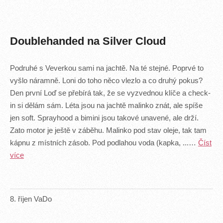
Doublehanded na Silver Cloud
Podruhé s Veverkou sami na jachtě. Na té stejné. Poprvé to
vyšlo náramně. Loni do toho něco vlezlo a co druhý pokus?
Den první Loď se přebírá tak, že se vyzvednou klíče a check-
in si dělám sám. Léta jsou na jachtě malinko znát, ale spíše
jen soft. Sprayhood a bimini jsou takové unavené, ale drží.
Zato motor je ještě v záběhu. Malinko pod stav oleje, tak tam
kápnu z místních zásob. Pod podlahou voda (kapka, ...…
Číst
více
8
.
říjen
VaDo