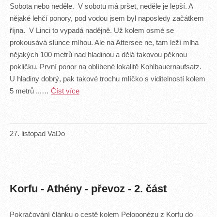
Sobota nebo neděle. V sobotu má pršet, neděle je lepší. A
nějaké lehčí ponory, pod vodou jsem byl naposledy začátkem
října. V Linci to vypadá nadějně. Už kolem osmé se
prokousává slunce mlhou. Ale na Attersee ne, tam leží mlha
nějakých 100 metrů nad hladinou a dělá takovou pěknou
pokličku. První ponor na oblíbené lokalitě Kohlbauernaufsatz.
U hladiny dobrý, pak takové trochu mlíčko s viditelností kolem
5 metrů ...…
Číst více
27
.
listopad
VaDo
Korfu - Athény - převoz - 2. část
Pokračování článku o cestě kolem Peloponézu z Korfu do