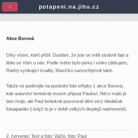
A
potapeni.na.jihu.cz
Akce Borová
Díky všem, kteří přišli. Doufám, že jste se měli strašně fajn a
líbilo se Vám u nás. Podle mého bylo pivko i vínko (děkujem,
Ráďo) vynikající kvality. Masíčko samozřejmně také.
Takže se podívejte na poslední foto střípky z akce Borová,
kde autorství tentokrát musím připsat Paulovi. Něco málo je
tam moje, ale Paul tentokrát pozoroval dění skrz hledáček
fotoaparátu (i když to je v době velkých displejů nadnesené).
2
.
červenec
Text a foto: VaDo, foto: Paul