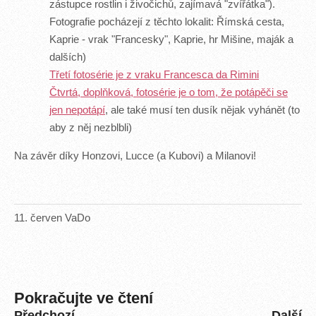
zástupce rostlin i živočichů, zajímavá "zvířátka").
Fotografie pocházejí z těchto lokalit: Římská cesta,
Kaprie - vrak "Francesky", Kaprie, hr Mišine, maják a
dalších)
Třetí fotosérie je z vraku Francesca da Rimini
Čtvrtá, doplňková, fotosérie je o tom, že potápěči se
jen nepotápí
, ale také musí ten dusík nějak vyhánět (to
aby z něj nezblbli)
Na závěr díky Honzovi, Lucce (a Kubovi) a Milanovi!
11
.
červen
VaDo
Pokračujte ve čtení
Předchozí
Další