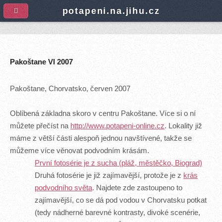
A
potapeni.na.jihu.cz
Pakoštane VI 2007
Pakoštane, Chorvatsko, červen 2007
Oblíbená základna skoro v centru Pakoštane. Více si o ní
můžete přečíst na
http://www.potapeni-online.cz
. Lokality již
máme z větší části alespoň jednou navštívené, takže se
můžeme více věnovat podvodním krásám.
První fotosérie je z sucha (pláž, městěčko, Biograd)
Druhá fotosérie je již zajímavější, protože je z
krás
podvodního světa
. Najdete zde zastoupeno to
zajímavější, co se dá pod vodou v Chorvatsku potkat
(tedy nádherné barevné kontrasty, divoké scenérie,