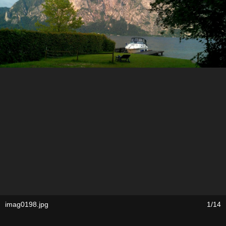
imag0198.jpg
1/14