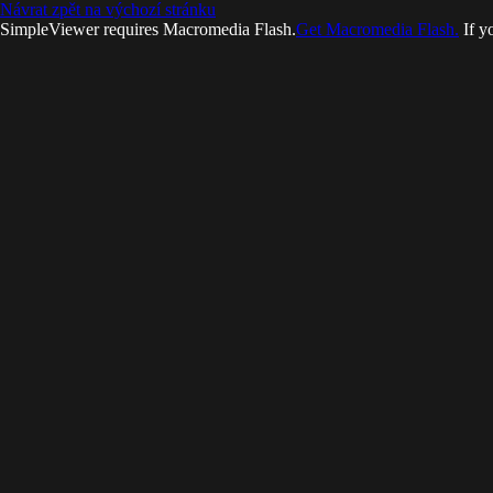
Návrat zpět na výchozí stránku
SimpleViewer requires Macromedia Flash.
Get Macromedia Flash.
If y